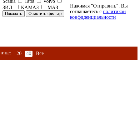
Scania
Tatra
Volvo
Нажимая "Отправить", Вы
ЗИЛ
КАМАЗ
МАЗ
соглашаетесь с
политикой
конфиденциальности
нице:
20
40
Все