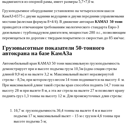
выдвигаются из опорной рамы, имеет размеры 5,7×7,0 м.
Грузоподъемное оборудование установлено на четырехосном шасси
КамАЗ-6575 с двумя задними ведущими и двумя передними управляемыми
мостами (колесная формула 8×4/4). В движение автокран
КАМАЗ 50 тонн
приводится отвечающим требованиям экологического стандарта Евро-3
дизельным с турбонаддувом двигателем, мощностью 280 л.с., позволяющим
перемещаться по дорогам с твердым покрытием со скоростью до 85 км/час.
Грузовысотные показатели 50-тонного
автокрана на базе КамАЗа
Автомобильный кран КАМАЗ 50 тонн максимальную грузоподъемность
демонстрирует при и высоте подъема груза 10,5м (одна секция стрелы
длиной 9,9 м) и на вылете 3,2 м. Максимальный вылет неразвернутой
стрелы – 8,5м, при котором груз весом 14 тонн поднимается на высоту 4 м.
При максимальной длине такой стрелы кран способен поднять 14,7 тонн на
высоту 28 м при вылете 8 м, а эта же стрела на вылете 27 м позволяет крану
поднять груз 1,3 тонны на высоту 12 м. Для промежуточных длин стрелы:
16,7 м: грузоподъемность 36,4 тонны на вылете 4 м и высоте
подъема 17 м, максимальный вылет – 15 м с грузом 4,6 тонны при
высоте подъема 5 м;