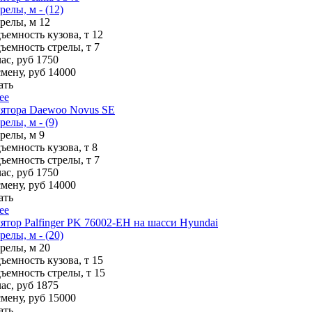
релы, м - (12)
трелы, м
12
ъемность кузова, т
12
ъемность стрелы, т
7
ас, руб
1750
смену, руб
14000
ать
ее
ятора Daewoo Novus SE
релы, м - (9)
трелы, м
9
ъемность кузова, т
8
ъемность стрелы, т
7
ас, руб
1750
смену, руб
14000
ать
ее
тор Palfinger PK 76002-EH на шасси Hyundai
релы, м - (20)
трелы, м
20
ъемность кузова, т
15
ъемность стрелы, т
15
ас, руб
1875
смену, руб
15000
ать