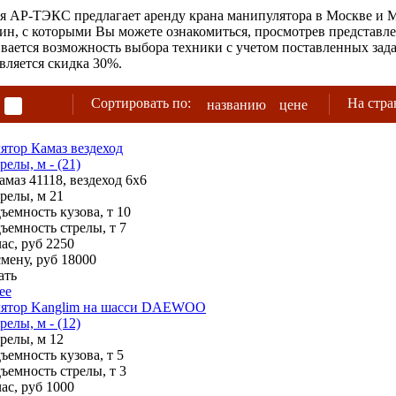
 АР-ТЭКС предлагает аренду крана манипулятора в Москве и М
н, с которыми Вы можете ознакомиться, просмотрев представл
вается возможность выбора техники с учетом поставленных зада
вляется скидка 30%.
Сортировать по:
На стра
названию
цене
тор Камаз вездеход
релы, м - (21)
амаз 41118, вездеход 6х6
трелы, м
21
ъемность кузова, т
10
ъемность стрелы, т
7
ас, руб
2250
смену, руб
18000
ать
ее
ятор Kanglim на шасси DAEWOO
релы, м - (12)
трелы, м
12
ъемность кузова, т
5
ъемность стрелы, т
3
ас, руб
1000