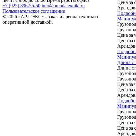
пн-пт с 9:00 до 18:00
Время работы офиса
Цена за 
+7 (925) 896-55-50
info@arendatexniki.ru
Арендов
Пользовательское соглашение
Подробн
© 2026 «АР-ТЭКС» - заказ и аренда техники с
Манипул
оперативной доставкой.
Грузопод
Грузопод
Цена за ч
Цена за 
Арендов
Подробн
Манипул
Длина ст
Длина с
Грузопод
Грузопод
Цена за ч
Цена за 
Арендов
Подробн
Манипуля
Грузопод
Грузопод
Цена за ч
Цена за 
Арендов