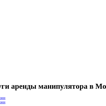
уги аренды манипулятора в Мо
тонн
тонн