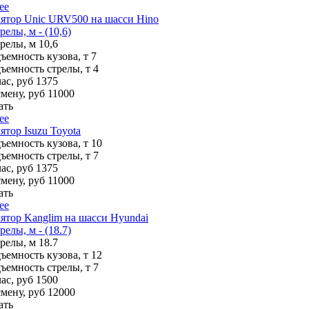
ее
ятор Unic URV500 на шасси Hino
елы, м - (10,6)
трелы, м
10,6
ъемность кузова, т
7
ъемность стрелы, т
4
ас, руб
1375
смену, руб
11000
ать
ее
тор Isuzu Toyota
ъемность кузова, т
10
ъемность стрелы, т
7
ас, руб
1375
смену, руб
11000
ать
ее
тор Kanglim на шасси Hyundai
елы, м - (18.7)
трелы, м
18.7
ъемность кузова, т
12
ъемность стрелы, т
7
ас, руб
1500
смену, руб
12000
ать