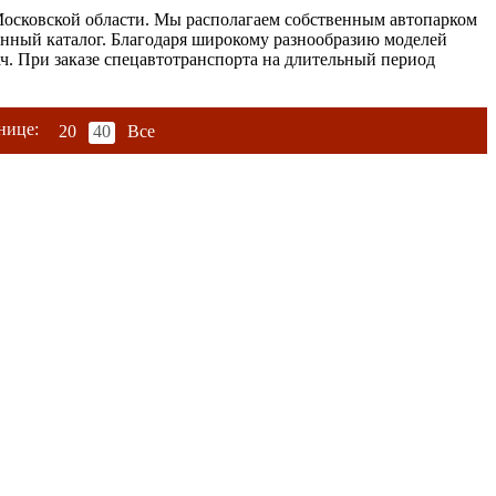
осковской области. Мы располагаем собственным автопарком
енный каталог. Благодаря широкому разнообразию моделей
ч. При заказе спецавтотранспорта на длительный период
нице:
20
40
Все