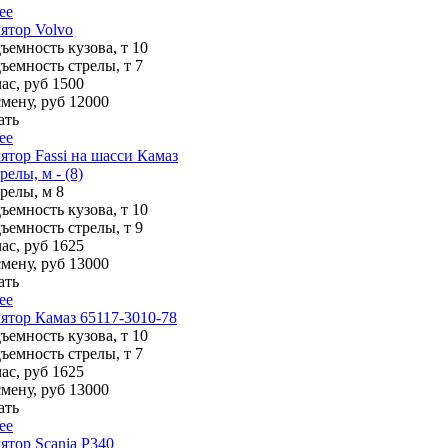
ее
ятор Volvo
ъемность кузова, т
10
ъемность стрелы, т
7
ас, руб
1500
смену, руб
12000
ать
ее
тор Fassi на шасси Камаз
релы, м - (8)
трелы, м
8
ъемность кузова, т
10
ъемность стрелы, т
9
ас, руб
1625
смену, руб
13000
ать
ее
тор Камаз 65117-3010-78
ъемность кузова, т
10
ъемность стрелы, т
7
ас, руб
1625
смену, руб
13000
ать
ее
тор Scania P340