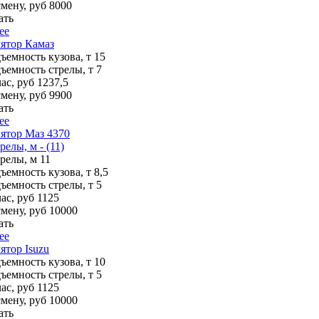
смену, руб
8000
ать
ее
ятор Камаз
ъемность кузова, т
15
ъемность стрелы, т
7
ас, руб
1237,5
смену, руб
9900
ать
ее
ятор Маз 4370
релы, м - (11)
трелы, м
11
ъемность кузова, т
8,5
ъемность стрелы, т
5
ас, руб
1125
смену, руб
10000
ать
ее
тор Isuzu
ъемность кузова, т
10
ъемность стрелы, т
5
ас, руб
1125
смену, руб
10000
ать